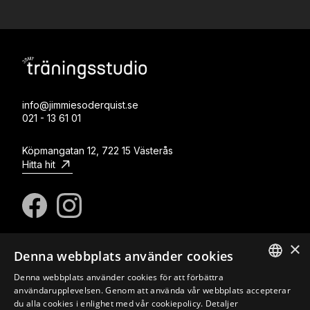
info@jimmiesoderquist.se
021 - 13 61 01
Köpmangatan 12, 722 15 Västerås
Hitta hit
×
Denna webbplats använder cookies
© Copyright Jimmie Söderquist Massage & Träning
Om oss
Kontakt
Integritetspolicy
Cookies
Denna webbplats använder cookies för att förbättra
SWEDISH
användarupplevelsen. Genom att använda vår webbplats accepterar
du alla cookies i enlighet med vår cookiepolicy.
Detaljer