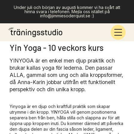
Under juli och början av augusti kommer vi ha svårt att
hinna svara i telefonen. Mejla oss istället på
info@jimmiesoderquist.se :)
Yin Yoga - 10 veckors kurs
YINYOGA är en enkel men djup praktik och
brukar kallas yoga för lederna. Den passar
ALLA, gammal som ung och alla kroppsformer,
då Anna-Karin jobbar utifrån ett funktionellt
perspektiv och din unika kropp.
Yinyoga är en djup och kraftfull praktik som skapar
utrymme i din kropp. YINYOGA vill genom positionerna
separera ben från ben, hålla stilla och slappna av för att
öppna upp kroppen inuti. Du kommer därmed att påverka
den djupa delen av din fascia såsom leder, ligament,