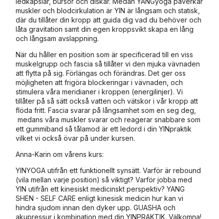
ledkapslar, bursor och diskar. Medan YANGyoga påverkar
muskler och blodcirkulation är YIN är långsam och statisk,
där du tillåter din kropp att guida dig vad du behöver och
låta gravitation samt din egen kroppsvikt skapa en lång
och långsam avslappning.
När du håller en position som är specificerad till en viss
muskelgrupp och fascia så tillåter vi den mjuka vävnaden
att flytta på sig. Förlängas och förändras. Det ger oss
möjligheten att frigöra blockeringar i vävnaden, och
stimulera våra meridianer i kroppen (energilinjer). Vi
tillåter på så sätt också vatten och vätskor i vår kropp att
flöda fritt. Fascia svarar på långsamhet som en seg deg,
medans våra muskler svarar och reagerar snabbare som
ett gummiband så tålamod är ett ledord i din YINpraktik
vilket vi också övar på under kursen.
Anna-Karin om vårens kurs:
YINYOGA utifrån ett funktionellt synsätt. Varför är rebound
(vila mellan varje position) så viktigt? Varför jobba med
YIN utifrån ett kinesiskt medicinskt perspektiv? YANG
SHEN - SELF CARE enligt kinesisk medicin hur kan vi
hindra sjudom innan den dyker upp. GUASHA och
akupressur i kombination med din YINPRAKTIK. Välkomna!