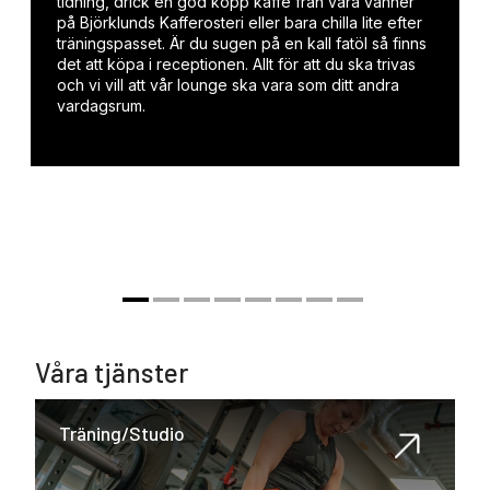
tidning, drick en god kopp kaffe från våra vänner
på Björklunds Kafferosteri eller bara chilla lite efter
träningspasset. Är du sugen på en kall fatöl så finns
det att köpa i receptionen. Allt för att du ska trivas
och vi vill att vår lounge ska vara som ditt andra
vardagsrum.
Våra tjänster
Träning/Studio