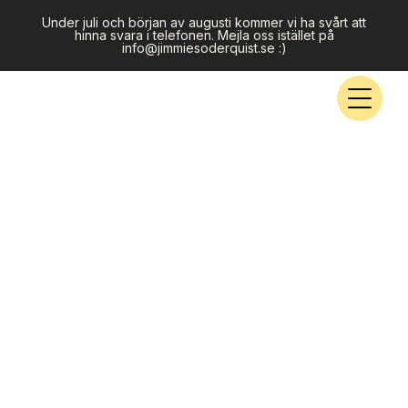
Under juli och början av augusti kommer vi ha svårt att
hinna svara i telefonen. Mejla oss istället på
info@jimmiesoderquist.se :)