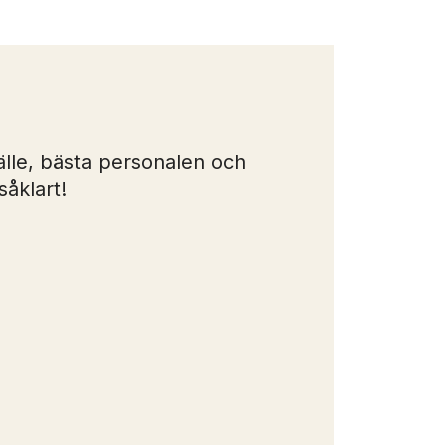
älle, bästa personalen och
Ni är 
såklart!