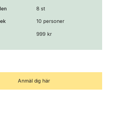
llen
8 st
lek
10 personer
999 kr
Anmäl dig här