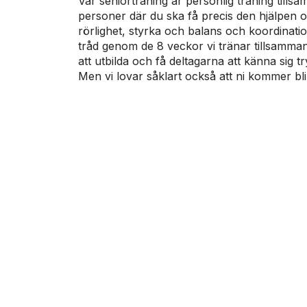
Vår seniorträning är personlig träning till
personer där du ska få precis den hjälpen 
rörlighet, styrka och balans och koordinati
tråd genom de 8 veckor vi tränar tillsamma
att utbilda och få deltagarna att känna si
Men vi lovar såklart också att ni kommer bli 