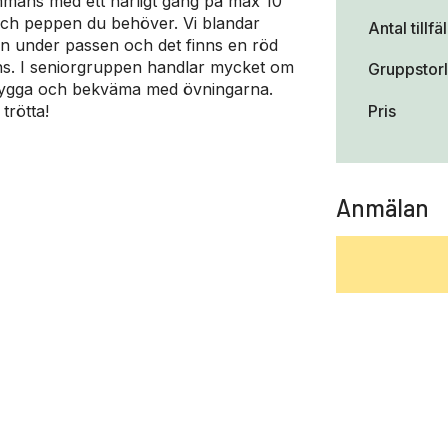
sammans med ett härligt gäng på max 10
och peppen du behöver. Vi blandar
Antal tillfä
on under passen och det finns en röd
ns. I seniorgruppen handlar mycket om
Gruppstor
g trygga och bekväma med övningarna.
Pris
trötta!
Anmälan