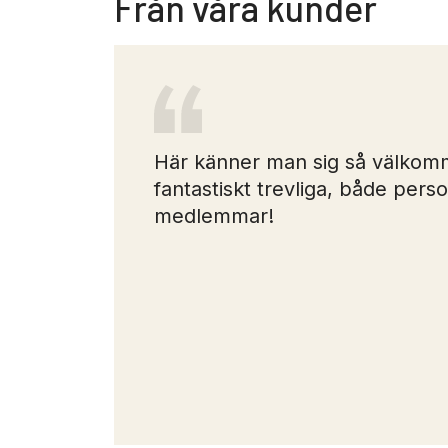
Från våra kunder
är man
Här känner man sig så välkomm
fantastiskt trevliga, både pers
medlemmar!