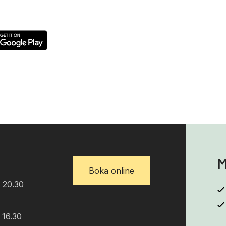
M
Boka online
 20.30
 16.30