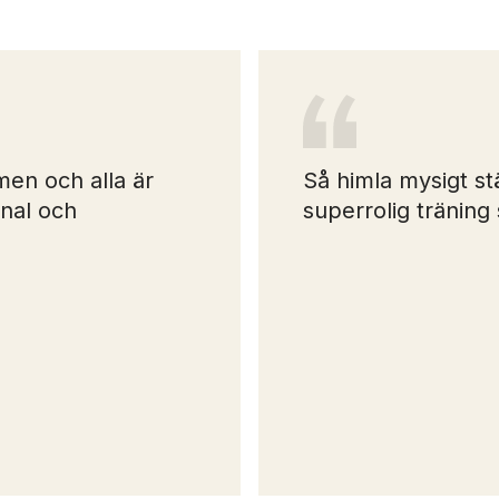
en och alla är
Så himla mysigt st
onal och
superrolig träning 