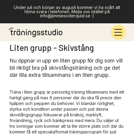
Under juli och början av augusti kommer vi ha svårt att
hinna svara i telefonen. Mejla oss istället på
info@jimmiesoderquist.se :)
Liten grupp - Skivstång
Nu öppnar vi upp en liten grupp för dig som vill
bli riktigt bra på skivstångsträning och ge det
där lilla extra tillsammans i en liten grupp.
Träna i liten grupp är personlig träning tillsammans med ett
härligt gäng på max 6 personer där du ska få precis den
hjälpen och peppen du behöver. Vi blandar rörlighet,
styrka och kondition under passen och just denna
skivstångsgrupp fokuserar på knäböj, marklyft,
frivändning, ryck och bänkpress med mera. Du väljer ut
tre övningar som kommer att ta lite större plats och där du
kommer få ett specialutformat träningsprogram för just