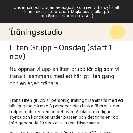
Under juli och början av augusti kommer vi ha svårt att
hinna svara i telefonen. Mejla oss istället på
info@jimmiesoderquist.se :)
Liten Grupp - Onsdag (start 1
nov)
Nu öppnar vi upp en liten grupp för dig som vill
träna tillsammans med ett härligt liten gäng
och en egen tränare.
Träna i liten grupp är personlig träning tillsammans med ett
härligt gäng på max 8 personer där du ska få precis den
hjälpen och peppen du behöver. Vi blandar rörlighet,
styrka och kondition under passen och det finns en röd
tråd genom de 10 veckor vi tränar tillsammans.
Vi tränar samma grupp en gång i veckan i 10 veckor.