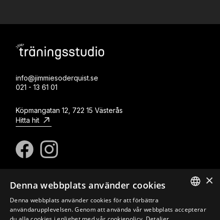
info@jimmiesoderquist.se
021 - 13 61 01
Köpmangatan 12, 722 15 Västerås
Hitta hit
×
Denna webbplats använder cookies
© Copyright Jimmie Söderquist Massage & Träning
Om oss
Kontakt
Integritetspolicy
Cookies
Denna webbplats använder cookies för att förbättra
SWEDISH
användarupplevelsen. Genom att använda vår webbplats accepterar
du alla cookies i enlighet med vår cookiepolicy.
Detaljer