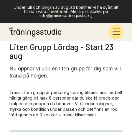
Under juli och början av augusti kommer vi ha svårt att
hinna svara i telefonen. Mejla oss istället på
info@jimmiesoderquist.se :)
Liten Grupp Lördag - Start 23
aug
Nu öppnar vi upp en liten grupp för dig som vill
träna på helgen.
Träna i liten grupp är personlig träning tillsammans med ett
härligt gäng på max 8 personer där du ska få precis den
hjälpen och peppen du behöver. Vi blandar rörlighet,
styrka och kondition under passen och det finns en röd
tråd genom de 8 veckor vi tränar tillsammans.