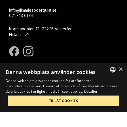
info@jimmiesoderquist.se
021 - 13 61 01
Köpmangatan 12, 722 15 Västerås
Hitta hit
×
Denna webbplats använder cookies
© Copyright Jimmie Söderquist Massage & Träning
Om oss
Kontakt
Integritetspolicy
Cookies
Denna webbplats använder cookies för att förbättra
SWEDISH
användarupplevelsen. Genom att använda vår webbplats accepterar
du alla cookies i enlighet med vår cookiepolicy.
Detaljer
SWEDISH
Design och webbproduktion av
Habitat Reklambyrå
TILLÅT COOKIES