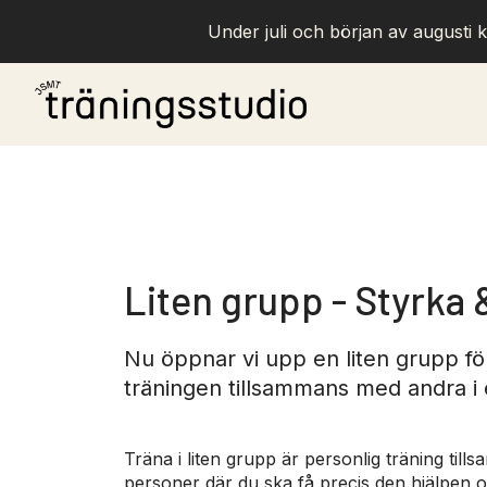
Under juli och början av augusti k
Liten grupp - Styrka 
Nu öppnar vi upp en liten grupp f
träningen tillsammans med andra i 
Träna i liten grupp är personlig träning til
personer där du ska få precis den hjälpen 