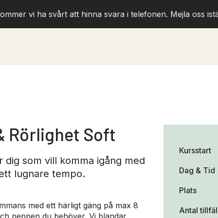
ommer vi ha svårt att hinna svara i telefonen. Mejla oss istä
& Rörlighet Soft
Kursstart
ör dig som vill komma igång med
Dag & Tid
ett lugnare tempo.
Plats
lsammans med ett härligt gäng på max 8
Antal tillfä
och peppen du behöver. Vi blandar