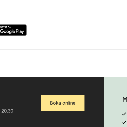
M
Boka online
 20.30