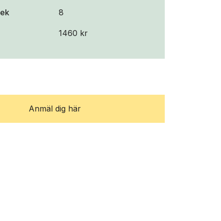
lek
8
1460 kr
Anmäl dig här