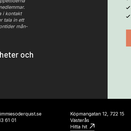
ppettiderna
 medlemmar.
i kontakt
 tala in ett
ontider mån-
yheter och
jimmiesoderquist.se
Köpmangatan 12, 722 15
13 61 01
Västerås
Hitta hit