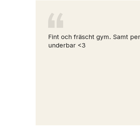
med ett
Fint och fräscht gym. Samt per
<3
underbar <3