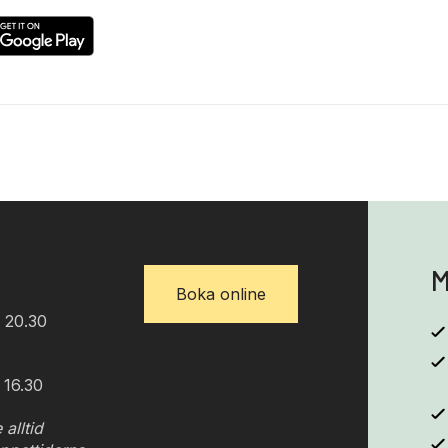
M
Boka online
 20.30
 16.30
 alltid