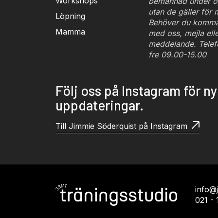
Workshops
bemannad under ö
utan de gäller för
Löpning
Behöver du komma 
Mamma
med oss, mejla eller
meddelande. Telef
fre 09.00-15.00
Följ oss på Instagram för n
uppdateringar.
Till Jimmie Söderquist på Instagram
info@
021 - 