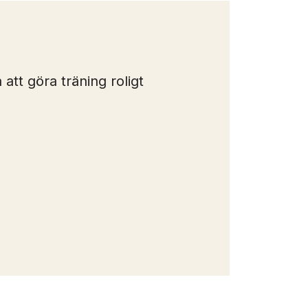
 att göra träning roligt
Aldrig
någon