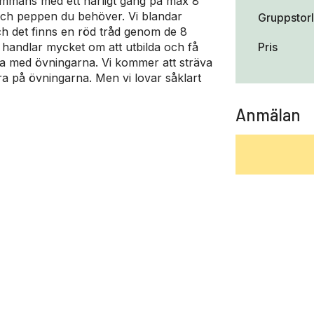
lsammans med ett härligt gäng på max 8
och peppen du behöver. Vi blandar
Gruppstor
ch det finns en röd tråd genom de 8
Pris
 handlar mycket om att utbilda och få
ma med övningarna. Vi kommer att sträva
sera på övningarna. Men vi lovar såklart
Anmälan