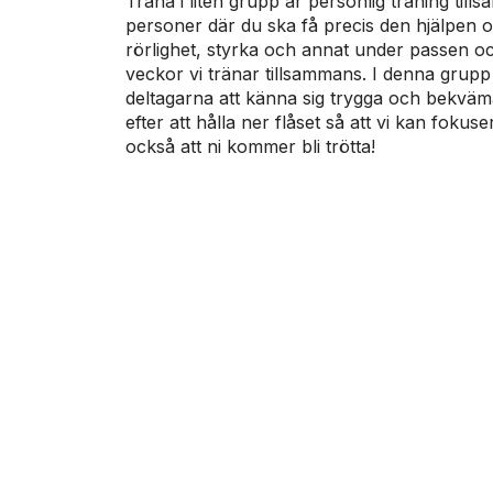
Träna i liten grupp är personlig träning til
personer där du ska få precis den hjälpen 
rörlighet, styrka och annat under passen o
veckor vi tränar tillsammans. I denna grupp
deltagarna att känna sig trygga och bekvä
efter att hålla ner flåset så att vi kan foku
också att ni kommer bli trötta!