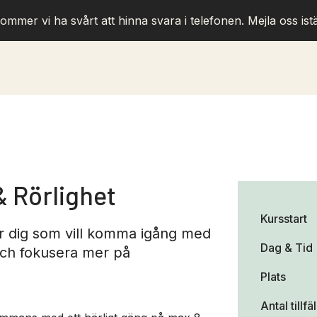
ommer vi ha svårt att hinna svara i telefonen. Mejla oss istä
& Rörlighet
Kursstart
ör dig som vill komma igång med
Dag & Tid
och fokusera mer på
Plats
Antal tillfä