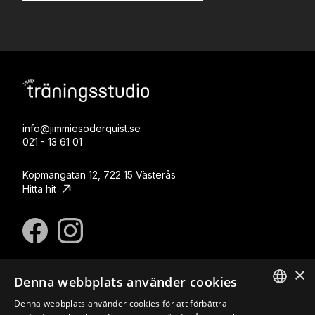
info@jimmiesoderquist.se
021 - 13 61 01
Köpmangatan 12, 722 15 Västerås
Hitta hit
×
Denna webbplats använder cookies
© Copyright Jimmie Söderquist Massage & Träning
Om oss
Kontakt
Integritetspolicy
Cookies
Denna webbplats använder cookies för att förbättra
SWEDISH