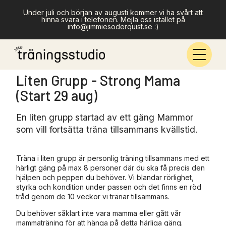
Under juli och början av augusti kommer vi ha svårt att
hinna svara i telefonen. Mejla oss istället på
info@jimmiesoderquist.se :)
Liten Grupp - Strong Mama
(Start 29 aug)
En liten grupp startad av ett gäng Mammor
som vill fortsätta träna tillsammans kvällstid.
Träna i liten grupp är personlig träning tillsammans med ett
härligt gäng på max 8 personer där du ska få precis den
hjälpen och peppen du behöver. Vi blandar rörlighet,
styrka och kondition under passen och det finns en röd
tråd genom de 10 veckor vi tränar tillsammans.
Du behöver såklart inte vara mamma eller gått vår
mammaträning för att hänga på detta härliga gäng.