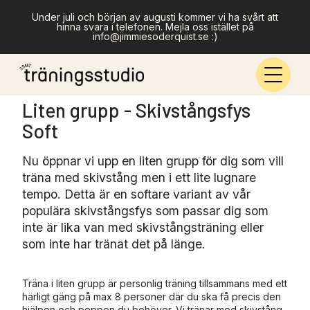
Under juli och början av augusti kommer vi ha svårt att
hinna svara i telefonen. Mejla oss istället på
info@jimmiesoderquist.se :)
Liten grupp - Skivstångsfys
Soft
Nu öppnar vi upp en liten grupp för dig som vill
träna med skivstång men i ett lite lugnare
tempo. Detta är en softare variant av vår
populära skivstångsfys som passar dig som
inte är lika van med skivstångsträning eller
som inte har tränat det på länge.
Träna i liten grupp är personlig träning tillsammans med ett
härligt gäng på max 8 personer där du ska få precis den
hjälpen och peppen du behöver. Vi tränar med skivstång