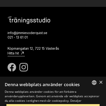
info@jimmiesoderquist.se
021 - 13 61 01
Köpmangatan 12, 722 15 Västerås
Hitta hit
×
Denna webbplats använder cookies
© Copyright Jimmie Söderquist Massage & Träning
Om oss
Kontakt
Integritetspolicy
Cookies
Denna webbplats använder cookies för att förbättra
SWEDISH
användarupplevelsen. Genom att använda vår webbplats accepterar
du alla cookies i enlighet med vår cookiepolicy.
Detaljer
SWEDISH
Design och webbproduktion av
Habitat Reklambyrå