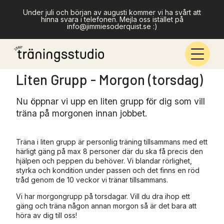
Under juli och början av augusti kommer vi ha svårt att
hinna svara i telefonen. Mejla oss istället på
info@jimmiesoderquist.se :)
Liten Grupp - Morgon (torsdag)
Nu öppnar vi upp en liten grupp för dig som vill
träna på morgonen innan jobbet.
Träna i liten grupp är personlig träning tillsammans med ett
härligt gäng på max 8 personer där du ska få precis den
hjälpen och peppen du behöver. Vi blandar rörlighet,
styrka och kondition under passen och det finns en röd
tråd genom de 10 veckor vi tränar tillsammans.
Vi har morgongrupp på torsdagar. Vill du dra ihop ett
gäng och träna någon annan morgon så är det bara att
höra av dig till oss!