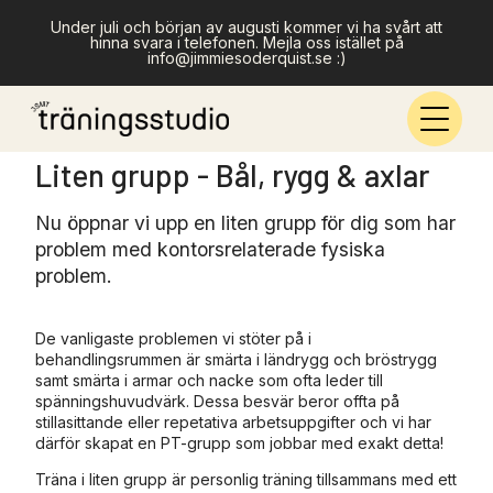
Under juli och början av augusti kommer vi ha svårt att
hinna svara i telefonen. Mejla oss istället på
info@jimmiesoderquist.se :)
Liten grupp - Bål, rygg & axlar
Nu öppnar vi upp en liten grupp för dig som har
problem med kontorsrelaterade fysiska
problem.
De vanligaste problemen vi stöter på i
behandlingsrummen är smärta i ländrygg och bröstrygg
samt smärta i armar och nacke som ofta leder till
spänningshuvudvärk. Dessa besvär beror offta på
stillasittande eller repetativa arbetsuppgifter och vi har
därför skapat en PT-grupp som jobbar med exakt detta!
Träna i liten grupp är personlig träning tillsammans med ett