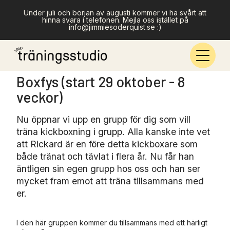
Under juli och början av augusti kommer vi ha svårt att
hinna svara i telefonen. Mejla oss istället på
info@jimmiesoderquist.se :)
Boxfys (start 29 oktober - 8
veckor)
Nu öppnar vi upp en grupp för dig som vill
träna kickboxning i grupp. Alla kanske inte vet
att Rickard är en före detta kickboxare som
både tränat och tävlat i flera år. Nu får han
äntligen sin egen grupp hos oss och han ser
mycket fram emot att träna tillsammans med
er.
I den här gruppen kommer du tillsammans med ett härligt