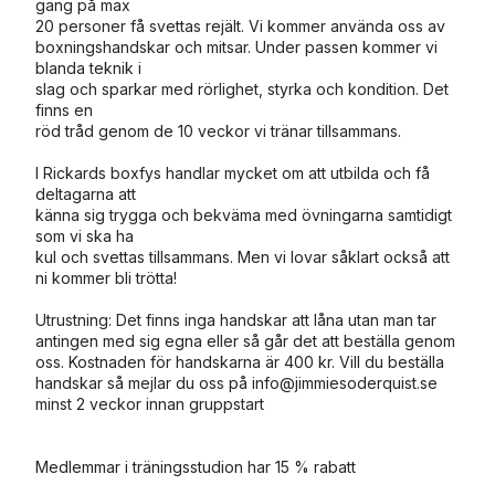
gäng på max
20 personer få svettas rejält. Vi kommer använda oss av
boxningshandskar och mitsar. Under passen kommer vi
blanda teknik i
slag och sparkar med rörlighet, styrka och kondition. Det
finns en
röd tråd genom de 10 veckor vi tränar tillsammans.
I Rickards boxfys handlar mycket om att utbilda och få
deltagarna att
känna sig trygga och bekväma med övningarna samtidigt
som vi ska ha
kul och svettas tillsammans. Men vi lovar såklart också att
ni kommer bli trötta!
Utrustning: Det finns inga handskar att låna utan man tar
antingen med sig egna eller så går det att beställa genom
oss. Kostnaden för handskarna är 400 kr. Vill du beställa
handskar så mejlar du oss på info@jimmiesoderquist.se
minst 2 veckor innan gruppstart
Medlemmar i träningsstudion har 15 % rabatt