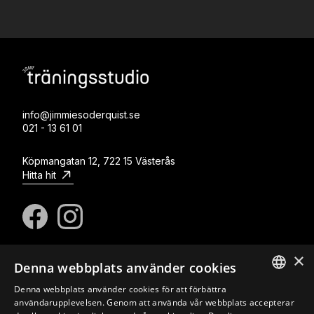
info@jimmiesoderquist.se
021 - 13 61 01
Köpmangatan 12, 722 15 Västerås
Hitta hit
×
Denna webbplats använder cookies
© Copyright Jimmie Söderquist Massage & Träning
Om oss
Kontakt
Integritetspolicy
Cookies
Denna webbplats använder cookies för att förbättra
SWEDISH
användarupplevelsen. Genom att använda vår webbplats accepterar