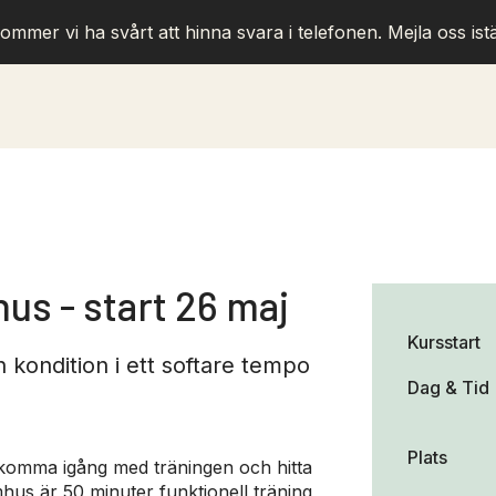
ommer vi ha svårt att hinna svara i telefonen. Mejla oss istä
s - start 26 maj
Kursstart
h kondition i ett softare tempo
Dag & Tid
Plats
l komma igång med träningen och hitta
mhus är 50 minuter funktionell träning