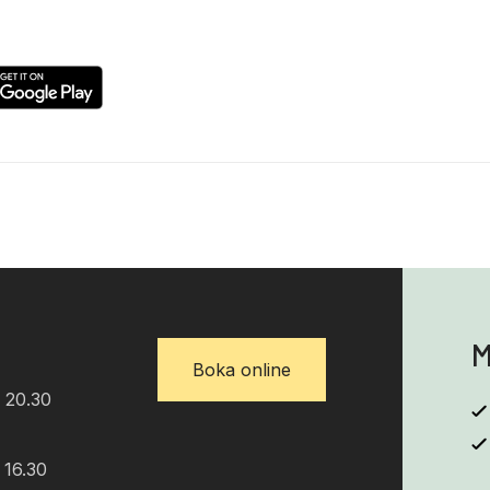
M
Boka online
 20.30
 16.30