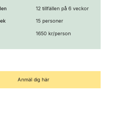
llen
12 tillfällen på 6 veckor
lek
15 personer
1650 kr/person
Anmäl dig här