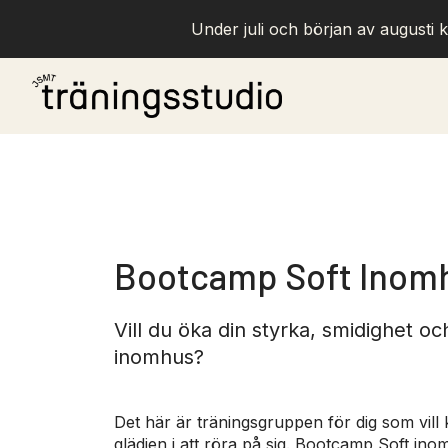
Under juli och början av augusti k
Bootcamp Soft Inomhu
Vill du öka din styrka, smidighet oc
inomhus?
Det här är träningsgruppen för dig som vil
glädjen i att röra på sig. Bootcamp Soft ino