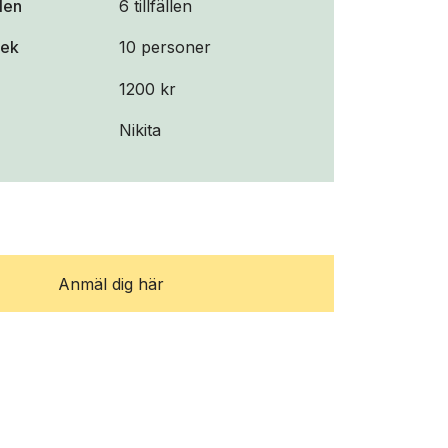
llen
6 tillfällen
lek
10 personer
1200 kr
Nikita
Anmäl dig här