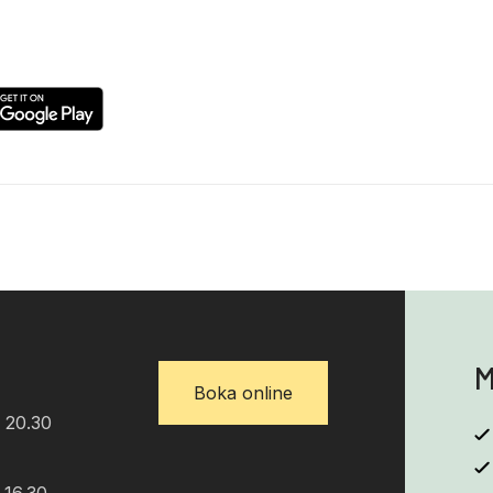
M
Boka online
 20.30