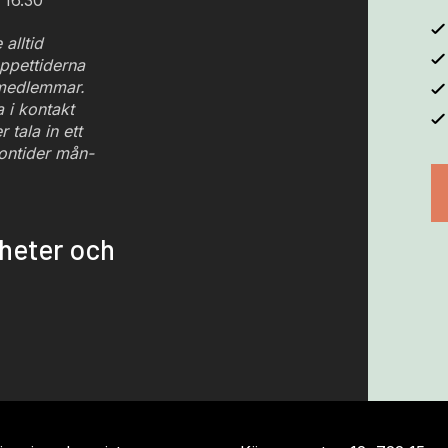
 16.30
 alltid
ppettiderna
 medlemmar.
i kontakt
 tala in ett
ontider mån-
yheter och