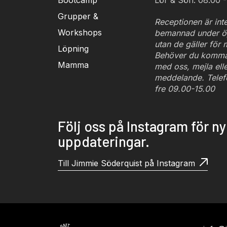
Bootcamp
Lör & Sön: 08.00 -
Grupper &
Receptionen är inte
Workshops
bemannad under ö
utan de gäller för
Löpning
Behöver du komma 
Mamma
med oss, mejla eller
meddelande. Telef
fre 09.00-15.00
Följ oss på Instagram för n
uppdateringar.
Till Jimmie Söderquist på Instagram